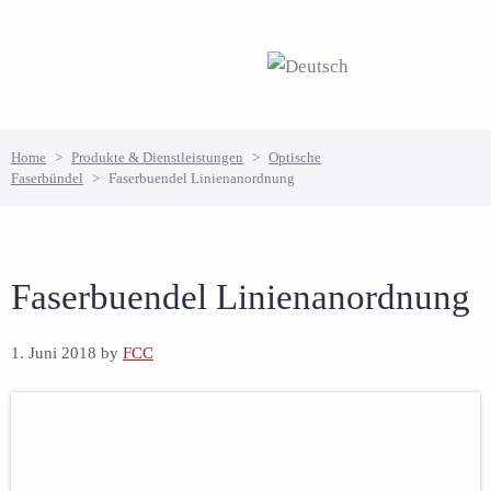
Skip
Skip
Skip
Skip
to
to
to
to
primary
main
primary
footer
navigation
content
sidebar
Home
>
Produkte & Dienstleistungen
>
Optische
Faserbündel
>
Faserbuendel Linienanordnung
Faserbuendel Linienanordnung
1. Juni 2018
by
FCC