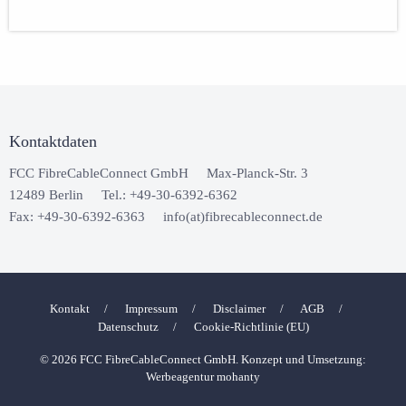
Primary
Sidebar
Kontaktdaten
Footer
FCC FibreCableConnect GmbH
Max-Planck-Str. 3
12489 Berlin
Tel.: +49-30-6392-6362
Fax: +49-30-6392-6363
info(at)fibrecableconnect.de
Kontakt
Impressum
Disclaimer
AGB
Datenschutz
Cookie-Richtlinie (EU)
© 2026 FCC FibreCableConnect GmbH. Konzept und Umsetzung:
Werbeagentur
mohanty