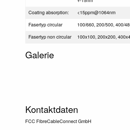
+-15nm
Coating absorption:
<15ppm@1064nm
Fasertyp circular
100/660, 200/500, 400/48
Fasertyp non circular
100x100, 200x200, 400x
Galerie
Footer
Kontaktdaten
FCC FibreCableConnect GmbH