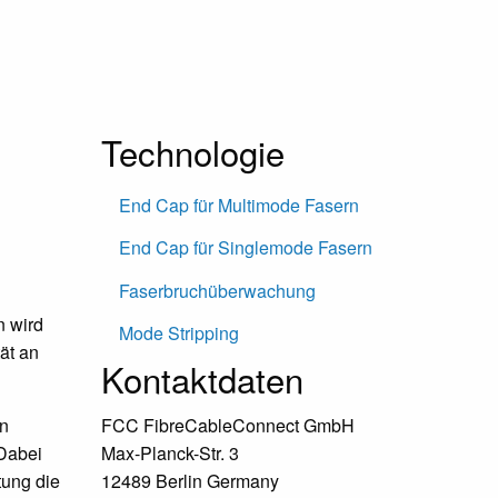
Primary
Technologie
Sidebar
End Cap für Multimode Fasern
End Cap für Singlemode Fasern
Faserbruchüberwachung
n wird
Mode Stripping
ät an
Kontaktdaten
en
FCC FibreCableConnect GmbH
 Dabei
Max-Planck-Str. 3
tung die
12489 Berlin Germany