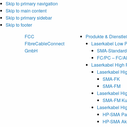
Skip to primary navigation
Skip to main content
Skip to primary sidebar
Skip to footer
FCC
Produkte & Dienstle
FibreCableConnect
Laserkabel Low 
GmbH
SMA-Standard
FC/PC – FC/
Laserkabel High 
Laserkabel Hi
SMA-FK
SMA-FM
Laserkabel Hi
SMA-FM Ku
Laserkabel Hi
HP-SMA Pas
HP-SMA Akt