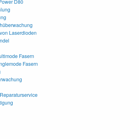
 Power D80
hlung
ung
chüberwachung
 von Laserdioden
ndel
ultimode Fasern
inglemode Fasern
g
erwachung
-Reparaturservice
tigung