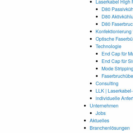
Laserkabel High
D80 Passivkü
D80 Aktivkühl
D80 Faserbru
Konfektionierung
Optische Faserbü
Technologie
End Cap für M
End Cap für S
Mode Strippin
Faserbruchüb
Consulting
LLK | Laserkabel
individuelle Anfer
Unternehmen
Jobs
Aktuelles
Branchenlösungen