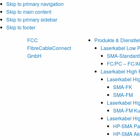
Skip to primary navigation
Skip to main content
Skip to primary sidebar
Skip to footer
FCC
Produkte & Dienstle
FibreCableConnect
Laserkabel Low 
GmbH
SMA-Standard
FC/PC – FC/
Laserkabel High 
Laserkabel Hi
SMA-FK
SMA-FM
Laserkabel Hi
SMA-FM Ku
Laserkabel Hi
HP-SMA Pas
HP-SMA Akt