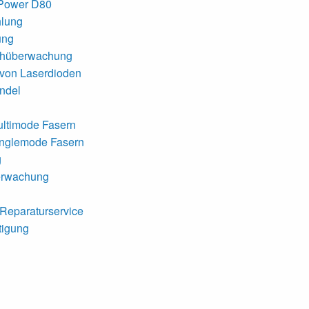
 Power D80
hlung
ung
chüberwachung
 von Laserdioden
ndel
ultimode Fasern
inglemode Fasern
g
erwachung
-Reparaturservice
tigung