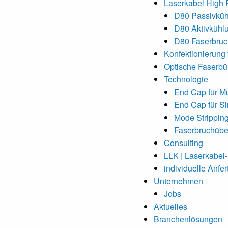
Laserkabel High
D80 Passivkü
D80 Aktivkühl
D80 Faserbru
Konfektionierung
Optische Faserbü
Technologie
End Cap für M
End Cap für S
Mode Strippin
Faserbruchüb
Consulting
LLK | Laserkabel
individuelle Anfer
Unternehmen
Jobs
Aktuelles
Branchenlösungen