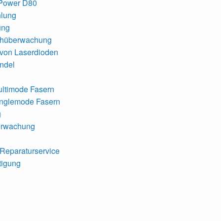
 Power D80
hlung
ung
chüberwachung
 von Laserdioden
ndel
ultimode Fasern
inglemode Fasern
g
erwachung
-Reparaturservice
tigung