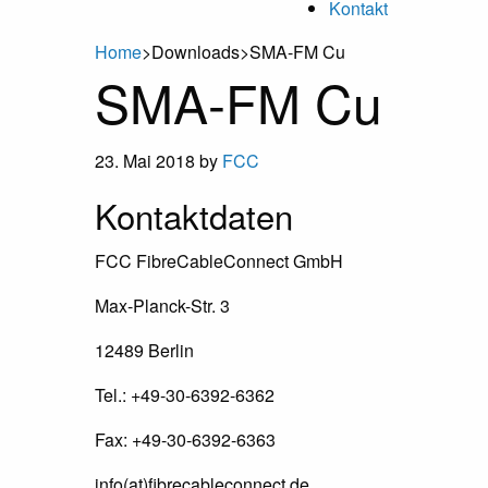
Kontakt
Home
>
Downloads
>
SMA-FM Cu
SMA-FM Cu
23. Mai 2018
by
FCC
Footer
Kontaktdaten
FCC FibreCableConnect GmbH
Max-Planck-Str. 3
12489 Berlin
Tel.: +49-30-6392-6362
Fax: +49-30-6392-6363
info(at)fibrecableconnect.de