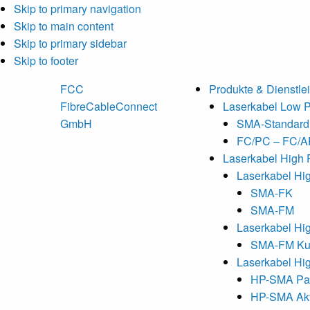
Skip to primary navigation
Skip to main content
Skip to primary sidebar
Skip to footer
FCC
Produkte & Dienstle
FibreCableConnect
Laserkabel Low 
GmbH
SMA-Standard
FC/PC – FC/
Laserkabel High 
Laserkabel Hi
SMA-FK
SMA-FM
Laserkabel Hi
SMA-FM Ku
Laserkabel Hi
HP-SMA Pas
HP-SMA Akt